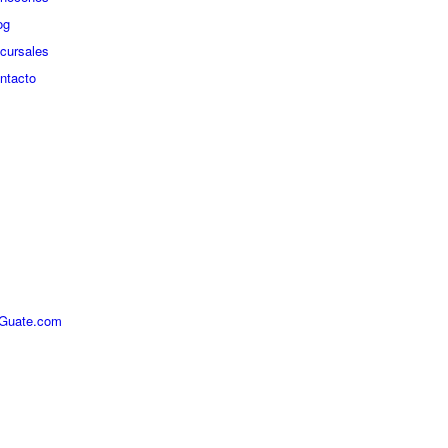
og
cursales
ntacto
iGuate.com