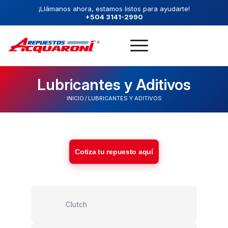
¡Llámanos ahora, estamos listos para ayudarte!
+504 3141-2990
Lubricantes y Aditivos
INICIO
/
LUBRICANTES Y ADITIVOS
Cotiza tu repuesto aquí
Clutch