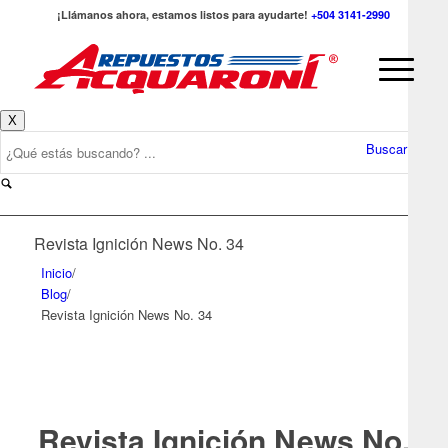
¡Llámanos ahora, estamos listos para ayudarte!
+504 3141-2990
X
Buscar
Revista Ignición News No. 34
Inicio
/
Blog
/
Revista Ignición News No. 34
Revista Ignición News No.