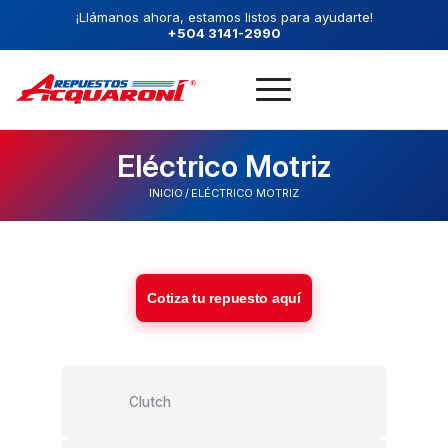
¡Llámanos ahora, estamos listos para ayudarte!
+504 3141-2990
Eléctrico Motriz
INICIO
/
ELÉCTRICO MOTRIZ
Cotiza tu repuesto aquí
Clutch