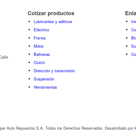
Cotizar productos
Enl
Lubricantes y aditivos
Ini
Eléctrico
Co
Frenos
Bl
Motor
Su
Balineras
Co
Calle
Clutch
Dirección y transmisión
Suspensión
Herramientas
per Auto Repuestos S.A. Todos los Derechos Reservados. Desarrollado por