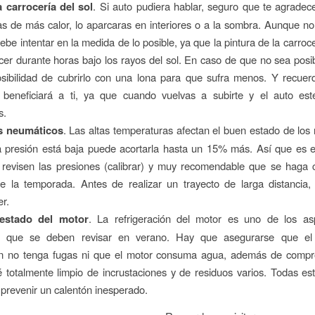
a carrocería del sol
. Si auto pudiera hablar, seguro que te agradec
as de más calor, lo aparcaras en interiores o a la sombra. Aunque n
ebe intentar en la medida de lo posible, ya que la pintura de la carroc
er durante horas bajo los rayos del sol. En caso de que no sea posi
osibilidad de cubrirlo con una lona para que sufra menos. Y recue
 beneficiará a ti, ya que cuando vuelvas a subirte y el auto esté
s.
s neumáticos
. Las altas temperaturas afectan el buen estado de los
a presión está baja puede acortarla hasta un 15% más. Así que es 
 revisen las presiones (calibrar) y muy recomendable que se haga 
te la temporada. Antes de realizar un trayecto de larga distancia,
r.
 estado del motor
. La refrigeración del motor es uno de los a
s que se deben revisar en verano. Hay que asegurarse que el 
ión no tenga fugas ni que el motor consuma agua, además de compr
té totalmente limpio de incrustaciones y de residuos varios. Todas e
prevenir un calentón inesperado.