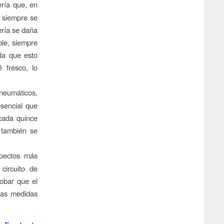
ería que, en
o siempre se
ería se daña
ble, siempre
rda que esto
 fresco, lo
 neumáticos,
esencial que
cada quince
 también se
spectos más
circuito de
obar que el
stas medidas