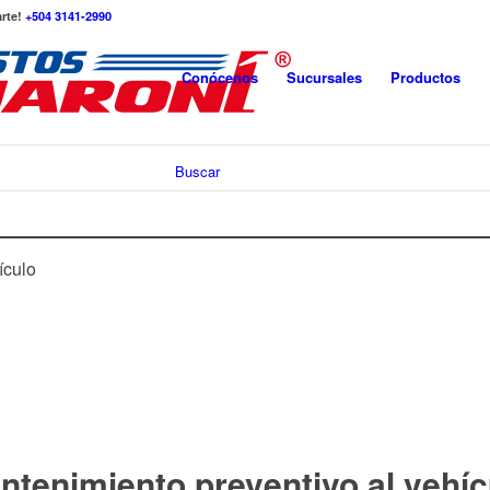
arte!
+504 3141-2990
Conócenos
Sucursales
Productos
Buscar
ículo
ntenimiento preventivo al vehíc