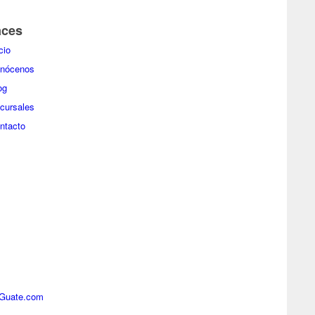
aces
cio
nócenos
og
cursales
ntacto
iGuate.com