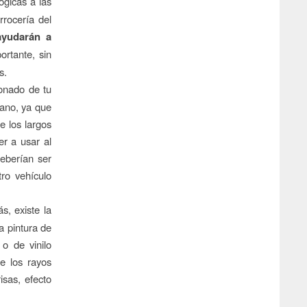
ógicas a las
rocería del
ayudarán a
ortante, sin
s.
ionado de tu
rano, ya que
e los largos
r a usar al
deberían ser
ro vehículo
s, existe la
la pintura de
o de vinilo
e los rayos
isas, efecto