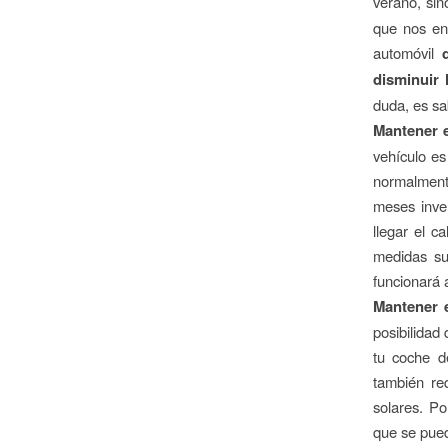
verano, si
que nos en
automóvil
disminuir 
duda, es sa
Mantener 
vehículo es
normalmente
meses inve
llegar el c
medidas su
funcionará 
Mantener e
posibilidad 
tu coche d
también re
solares. Po
que se pued