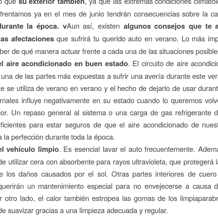
no que
su exterior también
, ya que las extremas condiciones climatol
frentamos ya en el mes de junio tendrán consecuencias sobre la car
durante la época. v
Aun así, existen
algunos consejos que te 
las afectaciones
que sufrirá tu querido auto en verano. Lo más imp
ber de qué manera actuar frente a cada una de las situaciones posible
el aire acondicionado en buen estado
. El circuito de aire acondic
 una de las partes más expuestas a sufrir una avería durante este ve
 se utiliza de verano en verano y el hecho de dejarlo de usar durant
rnales influye negativamente en su estado cuando lo queremos volve
alor. Un repaso general al sistema o una carga de gas refrigerante 
ficientes para estar seguros de que el aire acondicionado de nuest
a la perfección durante toda la época.
l vehículo limpio
. Es esencial lavar el auto frecuentemente. Ademá
de utilizar cera con absorbente para rayos ultravioleta, que protegerá 
e los daños causados por el sol. Otras partes interiores de cuero 
querirán un mantenimiento especial para no envejecerse a causa d
r otro lado, el calor también estropea las gomas de los limpiaparabr
e suavizar gracias a una limpieza adecuada y regular.