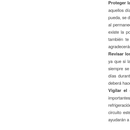
Proteger l
aquellos dí
pueda, se d
al permanec
existe la p
también te
agradecerá
Revisar lo
ya que si l
siempre se
días duran
deberá hace
Vigilar el
importante
refrigerac
circuito es
ayudarán a 