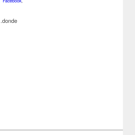
n
Facebook
,
…donde