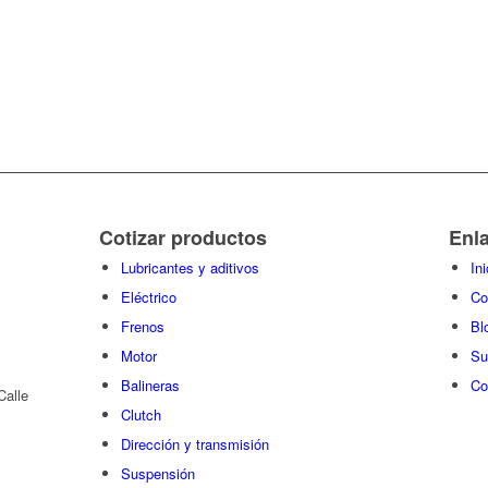
Cotizar productos
Enl
Lubricantes y aditivos
Ini
Eléctrico
Co
Frenos
Bl
Motor
Su
Balineras
Co
Calle
Clutch
Dirección y transmisión
Suspensión