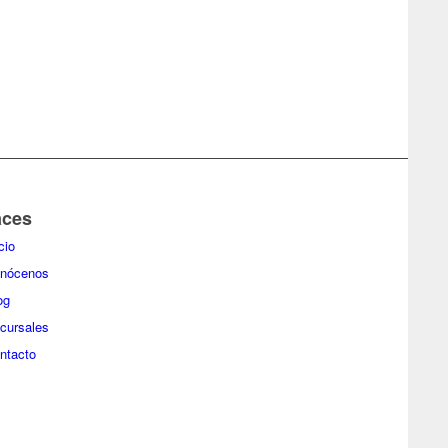
aces
cio
nócenos
og
cursales
ntacto